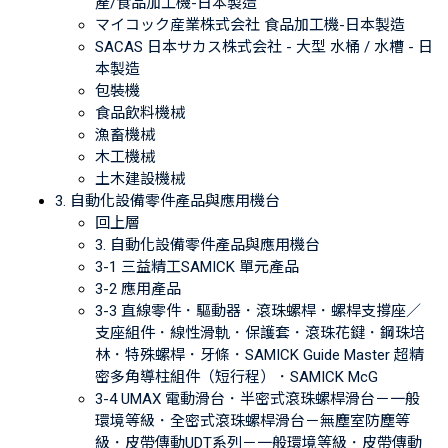
產/食品加工機-日本製造
マイコック産業株式会社 食品加工機-日本製造
SACAS 日本サカス株式会社 - 大型 水桶 / 水槽 - 日
本製造
包裝機
食品飲料機械
漁畜機械
木工機械
土木建設機械
3. 自動化設備零件產品與應用機台
回上層
3. 自動化設備零件產品與應用機台
3-1 三益精工SAMICK 單元產品
3-2 應用產品
3-3 直線零件．驅動器．滾珠螺桿．螺桿支撐座／
支座組件．線性滑軌．保護套．滾珠花鍵．鋼珠培
林．特殊螺桿．牙條．SAMICK Guide Master 超精
密多角導柱組件（短行程）．SAMICK McG
3-4 UMAX 電動滑台．半密式滾珠螺桿滑台－一般
環境等級．全密式滾珠螺桿滑台－無塵室防塵等
級．皮帶傳動UDT系列－一般環境等級．皮帶傳動