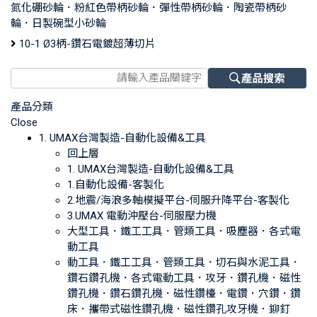
氮化硼砂輪．粉紅色帶柄砂輪．彈性帶柄砂輪．陶瓷帶柄砂
輪．日製碗型小砂輪
10-1 Ø3柄-鑽石電鍍超薄切片
產品分類
Close
1. UMAX台灣製造-自動化設備&工具
回上層
1. UMAX台灣製造-自動化設備&工具
1.自動化設備-客製化
2.地震/海浪多軸模擬平台-伺服升降平台-客製化
3.UMAX 電動沖壓台-伺服壓力機
大型工具．鐵工工具．管類工具．吸塵器．各式電
動工具
動工具．鐵工工具．管類工具．切石與水泥工具．
鑽石鑽孔機．各式電動工具．攻牙．鑽孔機．磁性
鑽孔機．鑽石鑽孔機．磁性鑽檯．電鑽．穴鑽．鑽
床．攜帶式磁性鑽孔機．磁性鑽孔攻牙機．鉚釘