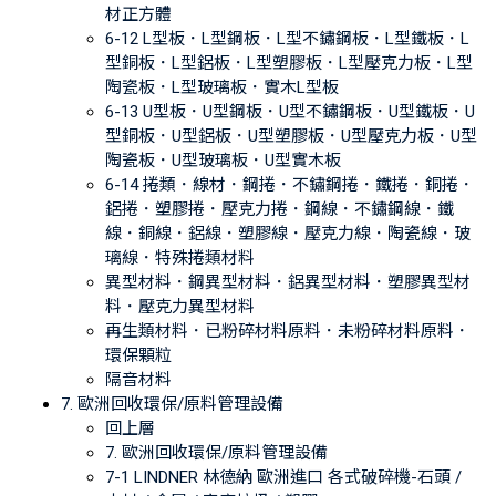
材正方體
6-12 L型板．L型鋼板．L型不鏽鋼板．L型鐵板．L
型銅板．L型鋁板．L型塑膠板．L型壓克力板．L型
陶瓷板．L型玻璃板．實木L型板
6-13 U型板．U型鋼板．U型不鏽鋼板．U型鐵板．U
型銅板．U型鋁板．U型塑膠板．U型壓克力板．U型
陶瓷板．U型玻璃板．U型實木板
6-14 捲類．線材．鋼捲．不鏽鋼捲．鐵捲．銅捲．
鋁捲．塑膠捲．壓克力捲．鋼線．不鏽鋼線．鐵
線．銅線．鋁線．塑膠線．壓克力線．陶瓷線．玻
璃線．特殊捲類材料
異型材料．鋼異型材料．鋁異型材料．塑膠異型材
料．壓克力異型材料
再生類材料．已粉碎材料原料．未粉碎材料原料．
環保顆粒
隔音材料
7. 歐洲回收環保/原料管理設備
回上層
7. 歐洲回收環保/原料管理設備
7-1 LINDNER 林德納 歐洲進口 各式破碎機-石頭 /