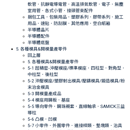
軟管．抗靜電導電管．高溫排氣軟管．電子．無塵
室用管．各式小管．接頭管束配件
捆包工具．包裝用品．塑膠系列．膠帶系列．施工
用品．速貼．防刮膜．其他應用．空白紙箱
半導體晶片
半導體配件
半導體底盤
5. 各種模具&開模量產零件
回上層
5. 各種模具&開模量產零件
5-1 超精密-沖壓模座/標準模座．四柱型．對角型．
中柱型．後柱型
5-2 沖壓模座/塑膠射出模具/壓鑄模具/鍛造模具/粉
末治金模具
5-3 開模量產成品
5-4 模座用鋼板．基座
5-5 導向零件．鋼珠襯套．直線軸承．SAMICK三益
導柱
5-6 凸模．凹模
5-7 小零件．外圍零件．連接桿類．墊塊類．治具