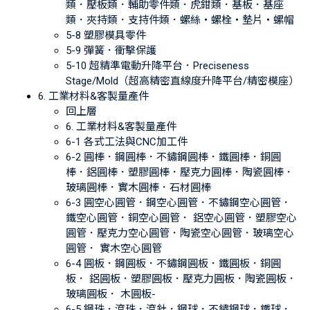
類．壓板類．輔助零件類．虎鉗類．基板．基座
類．夾持類．支持件類．螺絲‧螺栓‧墊片‧螺帽
5-8 塑膠模具零件
5-9 彈簧．衝擊保護
5-10 超精準電動升降平台．Preciseness
Stage/Mold（超高精密直線度升降平台/精密模座）
6. 工業材料&客製量產件
回上層
6. 工業材料&客製量產件
6-1 各式工法與CNC加工件
6-2 圓棒．鋼圓棒．不鏽鋼圓棒．鐵圓棒．銅圓
棒．鋁圓棒．塑膠圓棒．壓克力圓棒．陶瓷圓棒．
玻璃圓棒．實木圓棒．石材圓棒
6-3 圓空心圓管．鋼空心圓管．不鏽鋼空心圓管．
鐵空心圓管．銅空心圓管． 鋁空心圓管．塑膠空心
圓管．壓克力空心圓管．陶瓷空心圓管．玻璃空心
圓管． 實木空心圓管
6-4 圓板．鋼圓板．不鏽鋼圓板．鐵圓板．銅圓
板． 鋁圓板．塑膠圓板．壓克力圓板．陶瓷圓板．
玻璃圓板． 木圓板-
6-5 鋼珠．滾珠．滾針．鋼球．不鏽鋼球．鐵球．