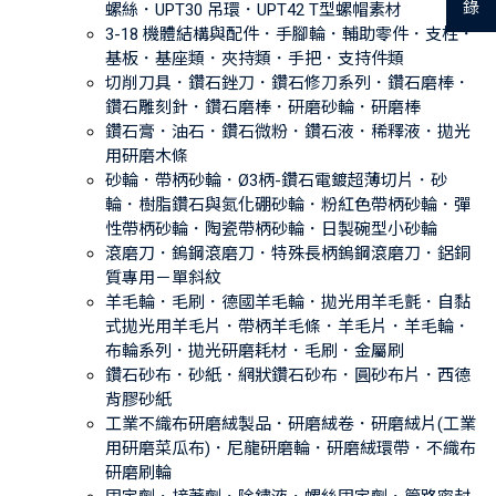
錄
螺絲．UPT30 吊環．UPT42 T型螺帽素材
3-18 機體結構與配件．手腳輪．輔助零件．支柱．
基板．基座類．夾持類．手把．支持件類
切削刀具．鑽石銼刀．鑽石修刀系列．鑽石磨棒．
鑽石雕刻針．鑽石磨棒．研磨砂輪．研磨棒
鑽石膏．油石．鑽石微粉．鑽石液．稀釋液．拋光
用研磨木條
砂輪．帶柄砂輪．Ø3柄-鑽石電鍍超薄切片．砂
輪．樹脂鑽石與氮化硼砂輪．粉紅色帶柄砂輪．彈
性帶柄砂輪．陶瓷帶柄砂輪．日製碗型小砂輪
滾磨刀．鎢鋼滾磨刀．特殊長柄鎢鋼滾磨刀．鋁銅
質專用－單斜紋
羊毛輪．毛刷．德國羊毛輪．拋光用羊毛氈．自黏
式拋光用羊毛片．帶柄羊毛條．羊毛片．羊毛輪．
布輪系列．拋光研磨耗材．毛刷．金屬刷
鑽石砂布．砂紙．網狀鑽石砂布．圓砂布片．西德
背膠砂紙
工業不織布研磨絨製品．研磨絨卷．研磨絨片(工業
用研磨菜瓜布)．尼龍研磨輪．研磨絨環帶．不織布
研磨刷輪