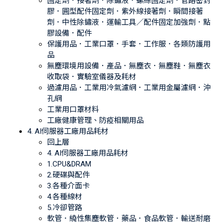
固定劑．接著劑．除鏽液．螺絲固定劑．管路密封
膠．圓型配件固定劑．紫外線接著劑．瞬間接著
劑．中性除鏽液．運輸工具／配件固定加強劑．點
膠設備．配件
保護用品．工業口罩．手套．工作服．各類防護用
品
無塵環境用設備．產品．無塵衣．無塵鞋．無塵衣
收取袋．實驗室儀器及耗材
過濾用品．工業用冷氣濾網．工業用金屬濾網．沖
孔網
工業用口罩材料
工廠健康管理、防疫相關用品
4. AI伺服器工廠用品耗材
回上層
4. AI伺服器工廠用品耗材
1.CPU&DRAM
2.硬碟與配件
3.各種介面卡
4.各種線材
5.冷卻管路
軟管．繞性集塵軟管．藥品．食品軟管．輸送耐磨