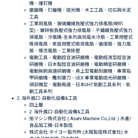
機．撞釘機
磨牆機．打蠟機．拋光機．木工工具．切石與水泥
工具
工業用風扇．玻璃纖維負壓式強力排風扇(喇叭
型)．鍍鋅板負壓式強力排風扇．不鏽鋼負壓式強力
排風扇．冷風機-全系列高效能水冷扇．工業用壁式
吸排風扇．家庭用壁式吸排風扇．循環扇．強力風
扇．導流風扇．工業掛壁
電動工具．電動超音波研磨機．電動經濟型超音波
研磨機．日本製超音波研磨機．電動精密研磨機．
電動無刷高速研磨機．桌上型電動刻磨機．專業指
甲研磨機．雕刻筆刀．UEX 專業電動拋光研磨機．
頭部機型．電動馬達．日本UHT氣動工具系列．氣
動工具系列
2. 海外進口-自動化設備&工具
回上層
2. 海外進口-自動化設備&工具
旭マシン株式会社 ( Asahi Machine Co.,Ltd. ) 水產/
食品加工機-日本製造
株式会社 タイヨー製作所 (太陽製造株式會社) 水