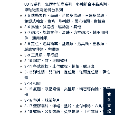
UDTS系列－無塵室防塵系列．多軸組合產品系列．
單軸微型電動滑台系列
3-5 傳動零件．齒輪．時規皮帶輪．三角皮帶輪．
免鍵式軸套．齒條．聯軸器．萬向接頭．齒輪箱
3-6 馬達．減速機．驅動器．其他
3-7 軸承．旋轉零件．滾珠．滾柱軸承．軸承用附
件．通用軸承
3-8 定位．治具襯套．墊塊類．治具類．壓板類．
輔助零件類．虎鉗類
3-9 工具類．平行鍵
3-10 鉚釘．釘．地腳螺栓
3-11 各式螺栓．止付螺栓．螺帽．螺牙套
3-12 彈性銷．開口銷．定位銷．軸頸定位銷．彈性
銷
3-14 扣環
3-15 氣壓．液壓設備．夾盤類．精密導向軸．阻尼
器
瀏
3-16 墊片．球閥墊片
覽
3-17 塑膠螺絲．螺帽．墊片．止付螺絲．六角等
紀
3-18 螺絲．公制螺絲．英制螺絲．止付螺絲．加工