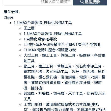
產品分類
Close
1. UMAX台灣製造-自動化設備&工具
回上層
1. UMAX台灣製造-自動化設備&工具
1.自動化設備-客製化
2.地震/海浪多軸模擬平台-伺服升降平台-客製化
3.UMAX 電動沖壓台-伺服壓力機
大型工具．鐵工工具．管類工具．吸塵器．各式電
動工具
動工具．鐵工工具．管類工具．切石與水泥工具．
鑽石鑽孔機．各式電動工具．攻牙．鑽孔機．磁性
鑽孔機．鑽石鑽孔機．磁性鑽檯．電鑽．穴鑽．鑽
床．攜帶式磁性鑽孔機．磁性鑽孔攻牙機．鉚釘
機．撞釘機
磨牆機．打蠟機．拋光機．木工工具．切石與水泥
工具
工業用風扇．玻璃纖維負壓式強力排風扇(喇叭
型)．鍍鋅板負壓式強力排風扇．不鏽鋼負壓式強力