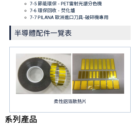
7-5 節能環保 - PET雷射光譜分色機
7-6 環保回收 - 焚化爐
7-7 PILANA 歐洲進口刀具-破碎機專用
半導體配件一覽表
柔性鋁箔散熱片
系列產品