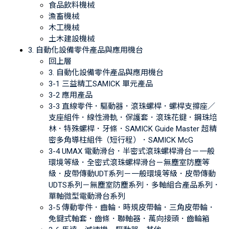
食品飲料機械
漁畜機械
木工機械
土木建設機械
3. 自動化設備零件產品與應用機台
回上層
3. 自動化設備零件產品與應用機台
3-1 三益精工SAMICK 單元產品
3-2 應用產品
3-3 直線零件．驅動器．滾珠螺桿．螺桿支撐座／
支座組件．線性滑軌．保護套．滾珠花鍵．鋼珠培
林．特殊螺桿．牙條．SAMICK Guide Master 超精
密多角導柱組件（短行程）．SAMICK McG
3-4 UMAX 電動滑台．半密式滾珠螺桿滑台－一般
環境等級．全密式滾珠螺桿滑台－無塵室防塵等
級．皮帶傳動UDT系列－一般環境等級．皮帶傳動
UDTS系列－無塵室防塵系列．多軸組合產品系列．
單軸微型電動滑台系列
3-5 傳動零件．齒輪．時規皮帶輪．三角皮帶輪．
免鍵式軸套．齒條．聯軸器．萬向接頭．齒輪箱