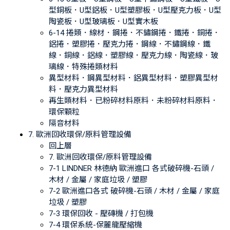
型銅板．U型鋁板．U型塑膠板．U型壓克力板．U型
陶瓷板．U型玻璃板．U型實木板
6-14 捲類．線材．鋼捲．不鏽鋼捲．鐵捲．銅捲．
鋁捲．塑膠捲．壓克力捲．鋼線．不鏽鋼線．鐵
線．銅線．鋁線．塑膠線．壓克力線．陶瓷線．玻
璃線．特殊捲類材料
異型材料．鋼異型材料．鋁異型材料．塑膠異型材
料．壓克力異型材料
再生類材料．已粉碎材料原料．未粉碎材料原料．
環保顆粒
隔音材料
7. 歐洲回收環保/原料管理設備
回上層
7. 歐洲回收環保/原料管理設備
7-1 LINDNER 林德納 歐洲進口 各式破碎機-石頭 /
木材 / 金屬 / 家庭垃圾 / 塑膠
7-2 歐洲進口各式 破碎機-石頭 / 木材 / 金屬 / 家庭
垃圾 / 塑膠
7-3 環保回收 - 壓磚機 / 打包機
7-4 環保系統-保麗龍壓縮機