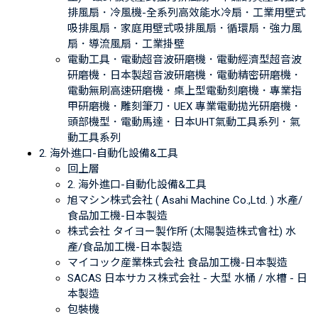
排風扇．冷風機-全系列高效能水冷扇．工業用壁式
吸排風扇．家庭用壁式吸排風扇．循環扇．強力風
扇．導流風扇．工業掛壁
電動工具．電動超音波研磨機．電動經濟型超音波
研磨機．日本製超音波研磨機．電動精密研磨機．
電動無刷高速研磨機．桌上型電動刻磨機．專業指
甲研磨機．雕刻筆刀．UEX 專業電動拋光研磨機．
頭部機型．電動馬達．日本UHT氣動工具系列．氣
動工具系列
2. 海外進口-自動化設備&工具
回上層
2. 海外進口-自動化設備&工具
旭マシン株式会社 ( Asahi Machine Co.,Ltd. ) 水產/
食品加工機-日本製造
株式会社 タイヨー製作所 (太陽製造株式會社) 水
產/食品加工機-日本製造
マイコック産業株式会社 食品加工機-日本製造
SACAS 日本サカス株式会社 - 大型 水桶 / 水槽 - 日
本製造
包裝機