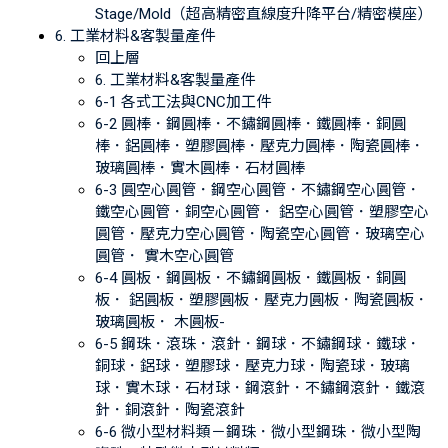
Stage/Mold（超高精密直線度升降平台/精密模座）
6. 工業材料&客製量產件
回上層
6. 工業材料&客製量產件
6-1 各式工法與CNC加工件
6-2 圓棒．鋼圓棒．不鏽鋼圓棒．鐵圓棒．銅圓
棒．鋁圓棒．塑膠圓棒．壓克力圓棒．陶瓷圓棒．
玻璃圓棒．實木圓棒．石材圓棒
6-3 圓空心圓管．鋼空心圓管．不鏽鋼空心圓管．
鐵空心圓管．銅空心圓管． 鋁空心圓管．塑膠空心
圓管．壓克力空心圓管．陶瓷空心圓管．玻璃空心
圓管． 實木空心圓管
6-4 圓板．鋼圓板．不鏽鋼圓板．鐵圓板．銅圓
板． 鋁圓板．塑膠圓板．壓克力圓板．陶瓷圓板．
玻璃圓板． 木圓板-
6-5 鋼珠．滾珠．滾針．鋼球．不鏽鋼球．鐵球．
銅球．鋁球．塑膠球．壓克力球．陶瓷球．玻璃
球．實木球．石材球．鋼滾針．不鏽鋼滾針．鐵滾
針．銅滾針．陶瓷滾針
6-6 微小型材料類－鋼珠．微小型鋼珠．微小型陶