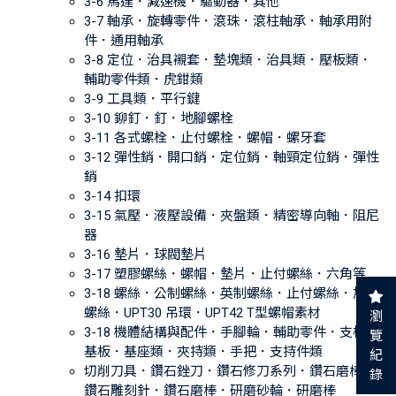
3-6 馬達．減速機．驅動器．其他
3-7 軸承．旋轉零件．滾珠．滾柱軸承．軸承用附
件．通用軸承
3-8 定位．治具襯套．墊塊類．治具類．壓板類．
輔助零件類．虎鉗類
3-9 工具類．平行鍵
3-10 鉚釘．釘．地腳螺栓
3-11 各式螺栓．止付螺栓．螺帽．螺牙套
3-12 彈性銷．開口銷．定位銷．軸頸定位銷．彈性
銷
3-14 扣環
3-15 氣壓．液壓設備．夾盤類．精密導向軸．阻尼
器
3-16 墊片．球閥墊片
3-17 塑膠螺絲．螺帽．墊片．止付螺絲．六角等
3-18 螺絲．公制螺絲．英制螺絲．止付螺絲．加工
螺絲．UPT30 吊環．UPT42 T型螺帽素材
瀏
3-18 機體結構與配件．手腳輪．輔助零件．支柱．
覽
基板．基座類．夾持類．手把．支持件類
紀
切削刀具．鑽石銼刀．鑽石修刀系列．鑽石磨棒．
錄
鑽石雕刻針．鑽石磨棒．研磨砂輪．研磨棒