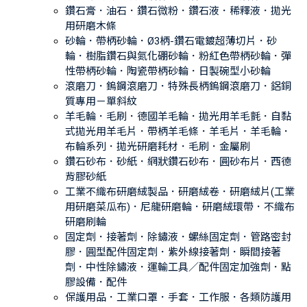
鑽石膏．油石．鑽石微粉．鑽石液．稀釋液．拋光
用研磨木條
砂輪．帶柄砂輪．Ø3柄-鑽石電鍍超薄切片．砂
輪．樹脂鑽石與氮化硼砂輪．粉紅色帶柄砂輪．彈
性帶柄砂輪．陶瓷帶柄砂輪．日製碗型小砂輪
滾磨刀．鎢鋼滾磨刀．特殊長柄鎢鋼滾磨刀．鋁銅
質專用－單斜紋
羊毛輪．毛刷．德國羊毛輪．拋光用羊毛氈．自黏
式拋光用羊毛片．帶柄羊毛條．羊毛片．羊毛輪．
布輪系列．拋光研磨耗材．毛刷．金屬刷
鑽石砂布．砂紙．網狀鑽石砂布．圓砂布片．西德
背膠砂紙
工業不織布研磨絨製品．研磨絨卷．研磨絨片(工業
用研磨菜瓜布)．尼龍研磨輪．研磨絨環帶．不織布
研磨刷輪
固定劑．接著劑．除鏽液．螺絲固定劑．管路密封
膠．圓型配件固定劑．紫外線接著劑．瞬間接著
劑．中性除鏽液．運輸工具／配件固定加強劑．點
膠設備．配件
保護用品．工業口罩．手套．工作服．各類防護用