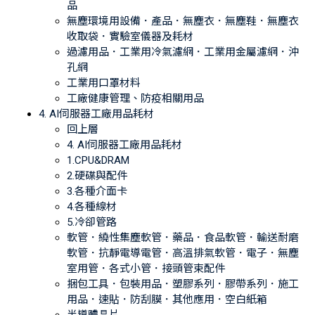
品
無塵環境用設備．產品．無塵衣．無塵鞋．無塵衣
收取袋．實驗室儀器及耗材
過濾用品．工業用冷氣濾網．工業用金屬濾網．沖
孔網
工業用口罩材料
工廠健康管理、防疫相關用品
4. AI伺服器工廠用品耗材
回上層
4. AI伺服器工廠用品耗材
1.CPU&DRAM
2.硬碟與配件
3.各種介面卡
4.各種線材
5.冷卻管路
軟管．繞性集塵軟管．藥品．食品軟管．輸送耐磨
軟管．抗靜電導電管．高溫排氣軟管．電子．無塵
室用管．各式小管．接頭管束配件
捆包工具．包裝用品．塑膠系列．膠帶系列．施工
用品．速貼．防刮膜．其他應用．空白紙箱