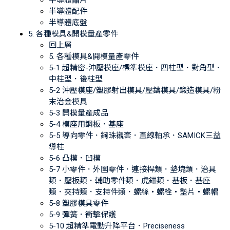
半導體晶片
半導體配件
半導體底盤
5. 各種模具&開模量產零件
回上層
5. 各種模具&開模量產零件
5-1 超精密-沖壓模座/標準模座．四柱型．對角型．
中柱型．後柱型
5-2 沖壓模座/塑膠射出模具/壓鑄模具/鍛造模具/粉
末治金模具
5-3 開模量產成品
5-4 模座用鋼板．基座
5-5 導向零件．鋼珠襯套．直線軸承．SAMICK三益
導柱
5-6 凸模．凹模
5-7 小零件．外圍零件．連接桿類．墊塊類．治具
類．壓板類．輔助零件類．虎鉗類．基板．基座
類．夾持類．支持件類．螺絲‧螺栓‧墊片‧螺帽
5-8 塑膠模具零件
5-9 彈簧．衝擊保護
5-10 超精準電動升降平台．Preciseness