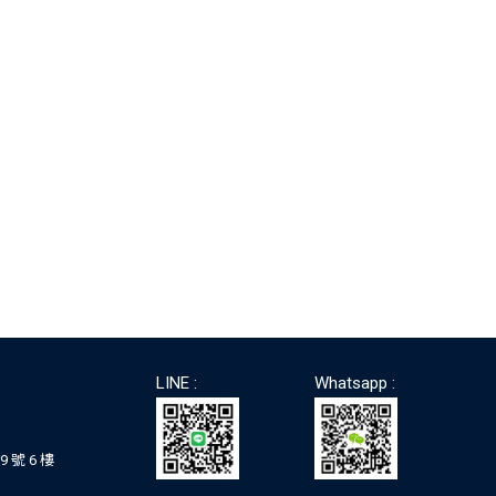
LINE :
Whatsapp :
 號 6 樓