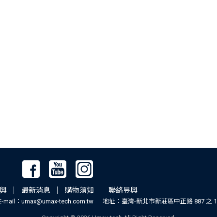
興
｜
最新消息
｜
購物須知
｜
聯絡昱興
E-mail：umax@umax-tech.com.tw
地址：臺灣-新北市新莊區中正路 887 之 19