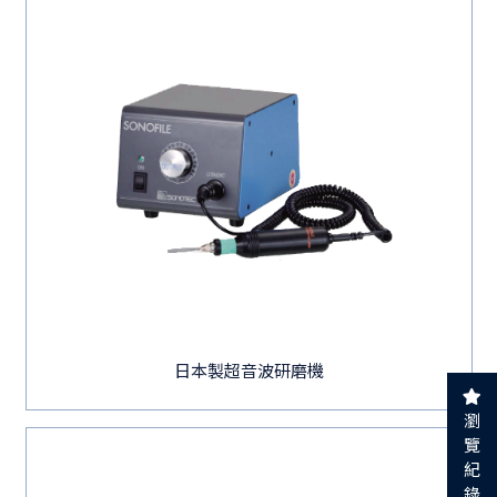
日本製超音波研磨機
瀏
覽
紀
錄