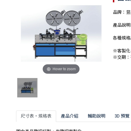
品牌：昱興
產品說
各種規格
※客製化
※交期：
Hover to zoom
尺寸表‧規格表
產品介紹
輔助說明
3D 預覽