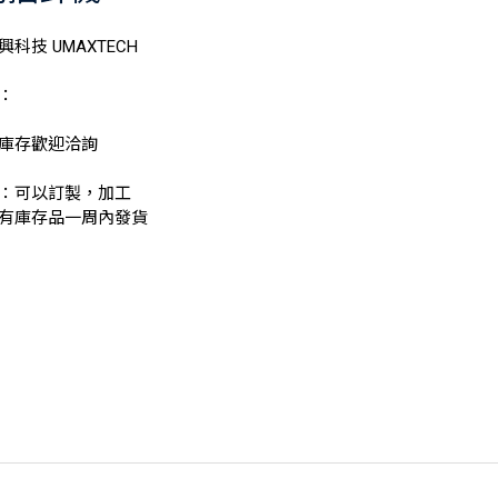
科技 UMAXTECH
明：
庫存歡迎洽詢
：可以訂製，加工
有庫存品一周內發貨