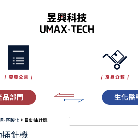
產品部門
生化醫
設備-客製化
自動插針機
動插針機