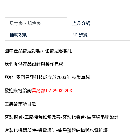
尺寸表‧規格表
產品介紹
輔助說明
3D 預覽
圖中產品歡迎訂製，也歡迎客製化
我們提供產品設計與製作完成
您好 我們昱興科技成立於2003年 技術卓越
歡迎來電洽詢
業務部:02-29039203
主要營業項目是
客製模具-工廠機台維修改善-客製化機台-生產線串聯設計
客製化機器部件-機電設計-廠房整體結構與水電維護