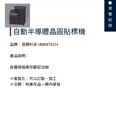
瀏
覽
紀
錄
自動半導體晶圓貼標機
品牌：昱興科技 UMAXTECH
產品說明：
各種規格庫存歡迎洽詢
※客製化：可以訂製，加工
※交期：有庫存品一周內發貨