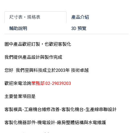
尺寸表‧規格表
產品介紹
輔助說明
3D 預覽
圖中產品歡迎訂製，也歡迎客製化
我們提供產品設計與製作完成
您好 我們昱興科技成立於2003年 技術卓越
歡迎來電洽詢
業務部:02-29039203
主要營業項目是
客製模具-工廠機台維修改善-客製化機台-生產線串聯設計
客製化機器部件-機電設計-廠房整體結構與水電維護