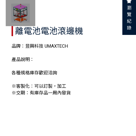
瀏
覽
紀
錄
離電池電池滾邊機
品牌：昱興科技 UMAXTECH
產品說明：
各種規格庫存歡迎洽詢
※客製化：可以訂製，加工
※交期：有庫存品一周內發貨