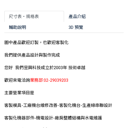
尺寸表‧規格表
產品介紹
輔助說明
3D 預覽
圖中產品歡迎訂製，也歡迎客製化
我們提供產品設計與製作完成
您好 我們昱興科技成立於2003年 技術卓越
歡迎來電洽詢
業務部:02-29039203
主要營業項目是
客製模具-工廠機台維修改善-客製化機台-生產線串聯設計
客製化機器部件-機電設計-廠房整體結構與水電維護